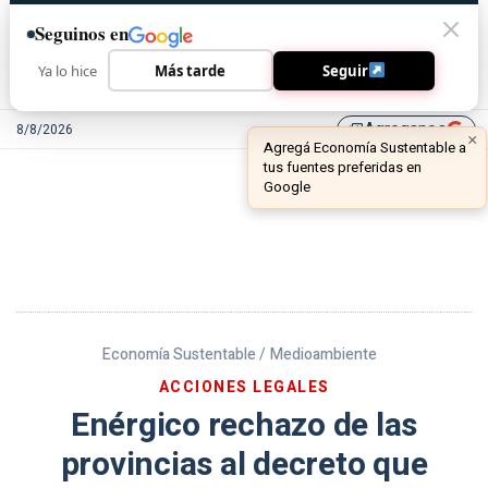
Seguinos en
Ya lo hice
Más tarde
Seguir
Agreganos
8/8/2026
library_add
Economía Sustentable /
Medioambiente
ACCIONES LEGALES
Enérgico rechazo de las
provincias al decreto que