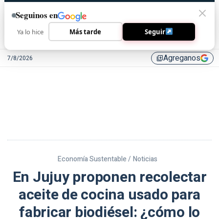
Seguinos en
Ya lo hice
Más tarde
Seguir
Agreganos
7/8/2026
library_add
Economía Sustentable /
Noticias
En Jujuy proponen recolectar
aceite de cocina usado para
fabricar biodiésel: ¿cómo lo