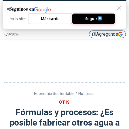
Seguinos en
Ya lo hice
Más tarde
Seguir
Agreganos
6/8/2026
library_add
Economía Sustentable /
Noticias
OTIS
Fórmulas y procesos: ¿Es
posible fabricar otros agua a