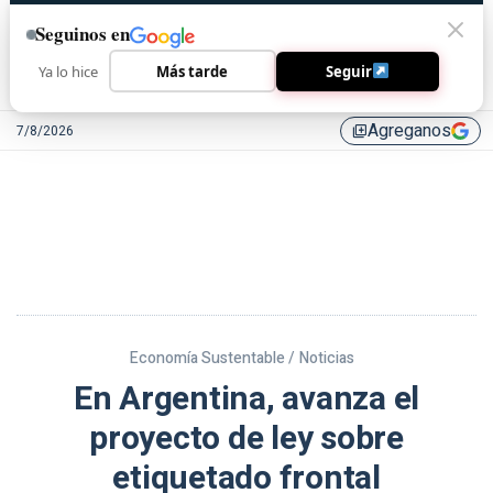
Seguinos en
Ya lo hice
Más tarde
Seguir
Agreganos
7/8/2026
library_add
Economía Sustentable /
Noticias
En Argentina, avanza el
proyecto de ley sobre
etiquetado frontal