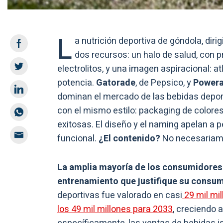
L
a nutrición deportiva de góndola, dir
dos recursos: un halo de salud, con 
electrolitos, y una imagen aspiracional: 
potencia.
Gatorade
, de Pepsico, y
Power
dominan el mercado de las bebidas depor
con el mismo estilo: packaging de colore
exitosas. El diseño y el naming apelan a
funcional.
¿El contenido?
No necesariame
La amplia mayoría de los consumidores d
entrenamiento que justifique su consu
deportivas fue valorado en casi
29 mil mi
los 49 mil millones para 2033
, creciendo 