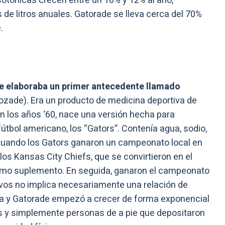
sotónicas crecen entre un 10% y 12% al año,
de litros anuales. Gatorade se lleva cerca del 70%
.
e elaboraba un primer antecedente llamado
zade). Era un producto de medicina deportiva de
en los años ‘60, nace una versión hecha para
útbol americano, los “Gators”. Contenía agua, sodio,
. Cuando los Gators ganaron un campeonato local en
 los Kansas City Chiefs, que se convirtieron en el
como suplemento. En seguida, ganaron el campeonato
os no implica necesariamente una relación de
rza y Gatorade empezó a crecer de forma exponencial
rs y simplemente personas de a pie que depositaron