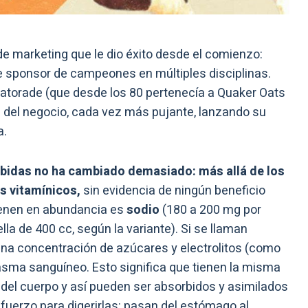
e marketing que le dio éxito desde el comienzo:
se sponsor de campeones en múltiples disciplinas.
atorade (que desde los 80 pertenecía a Quaker Oats
 del negocio, cada vez más pujante, lanzando su
a.
bebidas no ha cambiado demasiado: más allá de los
s vitamínicos,
sin evidencia de ningún beneficio
tienen en abundancia es
sodio
(180 a 200 mg por
la de 400 cc, según la variante). Si se llaman
una concentración de azúcares y electrolitos (como
plasma sanguíneo. Esto significa que tienen la misma
 del cuerpo y así pueden ser absorbidos y asimilados
fuerzo para digerirlas: pasan del estómago al