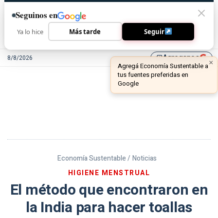
Seguinos en
Ya lo hice
Más tarde
Seguir
Agreganos
8/8/2026
library_add
Economía Sustentable /
Noticias
HIGIENE MENSTRUAL
El método que encontraron en
la India para hacer toallas