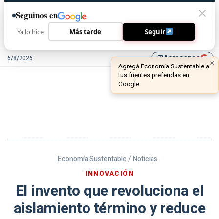
Seguinos en
Ya lo hice
Más tarde
Seguir
Agreganos
6/8/2026
library_add
Economía Sustentable /
Noticias
INNOVACIÓN
El invento que revoluciona el
aislamiento término y reduce