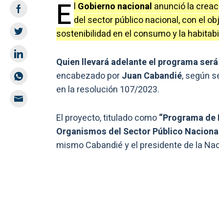
E
l
Gobierno nacional
anunció la creac
del sector público nacional, con el ob
sostenibilidad en el consumo y la habitabi
Quien llevará adelante el programa ser
encabezado por
Juan Cabandié
, según s
en la resolución 107/2023.
El proyecto, titulado como
“Programa de E
Organismos del Sector Público Naciona
mismo Cabandié y el presidente de la Nac