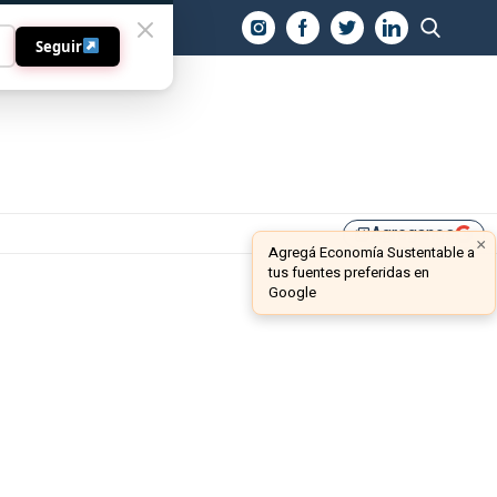
O
Seguir
Agreganos
library_add
×
Agregá Economía Sustentable a
tus fuentes preferidas en
Google