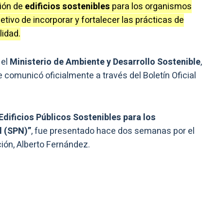
ión de
edificios sostenibles
para los organismos
jetivo de incorporar y fortalecer las prácticas de
lidad.
á
el
Ministerio de Ambiente y Desarrollo Sostenible
,
e comunicó oficialmente a través del Boletín Oficial
dificios Públicos Sostenibles para los
l (SPN)”
, fue presentado hace dos semanas por el
ión, Alberto Fernández.