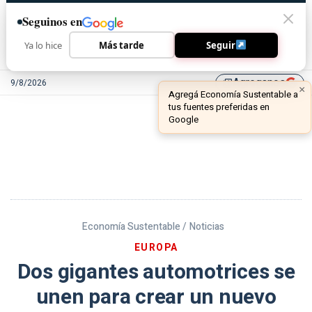
Seguinos en
Ya lo hice
Más tarde
Seguir
Agreganos
9/8/2026
library_add
Economía Sustentable /
Noticias
EUROPA
Dos gigantes automotrices se
unen para crear un nuevo