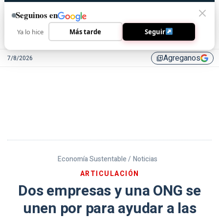
Seguinos en
Ya lo hice
Más tarde
Seguir
Agreganos
7/8/2026
library_add
Economía Sustentable /
Noticias
ARTICULACIÓN
Dos empresas y una ONG se
unen por para ayudar a las