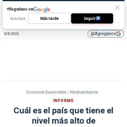
Seguinos en
Ya lo hice
Más tarde
Seguir
Agreganos
8/8/2026
library_add
Economía Sustentable /
Medioambiente
INFORME
Cuál es el país que tiene el
nivel más alto de