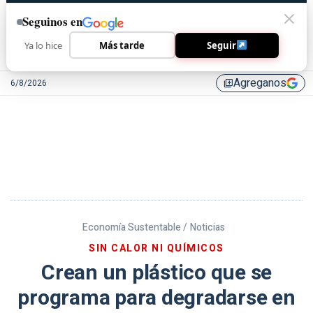
Seguinos en
Ya lo hice
Más tarde
Seguir
Agreganos
6/8/2026
library_add
Economía Sustentable /
Noticias
SIN CALOR NI QUÍMICOS
Crean un plástico que se
programa para degradarse en