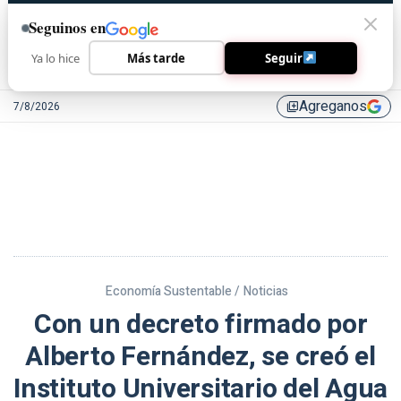
Seguinos en
Ya lo hice
Más tarde
Seguir
Agreganos
7/8/2026
library_add
Economía Sustentable /
Noticias
Con un decreto firmado por
Alberto Fernández, se creó el
Instituto Universitario del Agua