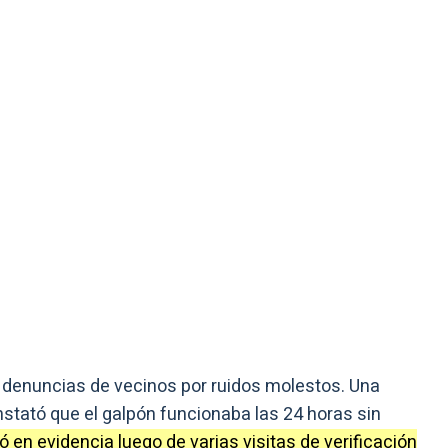
s denuncias de vecinos por ruidos molestos. Una
nstató que el galpón funcionaba las 24 horas sin
 en evidencia luego de varias visitas de verificación