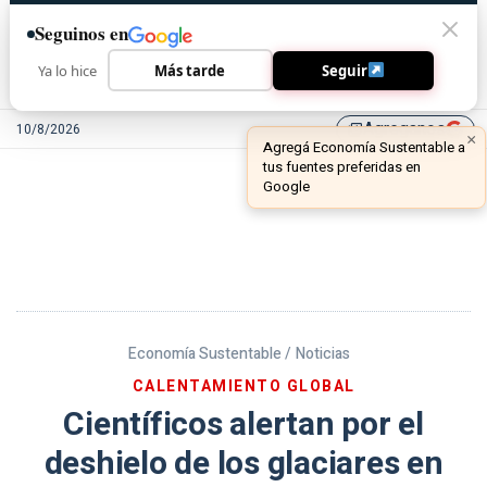
Seguinos en
Ya lo hice
Más tarde
Seguir
Agreganos
10/8/2026
library_add
Economía Sustentable /
Noticias
CALENTAMIENTO GLOBAL
Científicos alertan por el
deshielo de los glaciares en