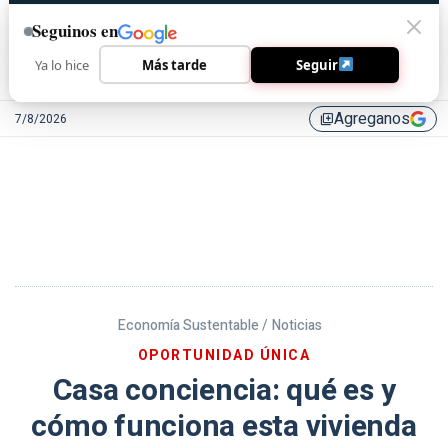
Seguinos en
Ya lo hice
Más tarde
Seguir
Agreganos
7/8/2026
library_add
Economía Sustentable /
Noticias
OPORTUNIDAD ÚNICA
Casa conciencia: qué es y
cómo funciona esta vivienda