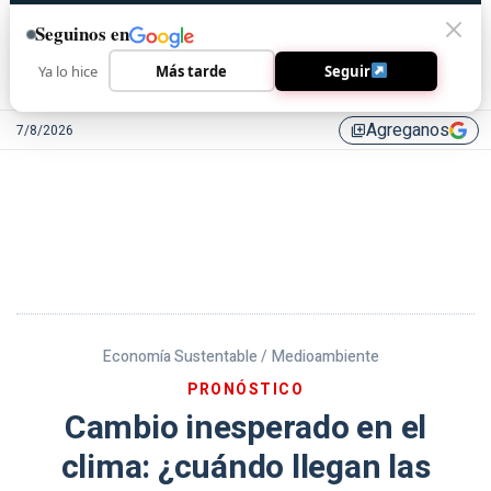
Seguinos en
Ya lo hice
Más tarde
Seguir
Agreganos
7/8/2026
library_add
Economía Sustentable /
Medioambiente
PRONÓSTICO
Cambio inesperado en el
clima: ¿cuándo llegan las