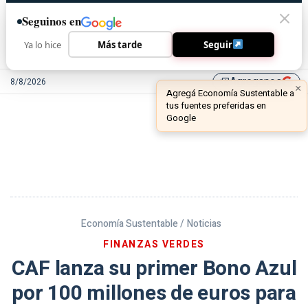
Seguinos en
Ya lo hice
Más tarde
Seguir
Agreganos
8/8/2026
library_add
Economía Sustentable /
Noticias
FINANZAS VERDES
CAF lanza su primer Bono Azul
por 100 millones de euros para