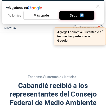
Seguinos en
Ya lo hice
Más tarde
Seguir
Agreganos
9/8/2026
library_add
Economía Sustentable /
Noticias
Cabandié recibió a los
representantes del Consejo
Federal de Medio Ambiente