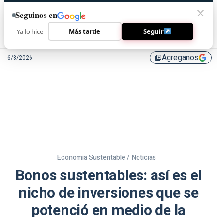
Seguinos en
Ya lo hice
Más tarde
Seguir
Agreganos
6/8/2026
library_add
Economía Sustentable /
Noticias
Bonos sustentables: así es el
nicho de inversiones que se
potenció en medio de la