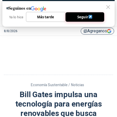
Seguinos en
Ya lo hice
Más tarde
Seguir
Agreganos
8/8/2026
library_add
Economía Sustentable /
Noticias
Bill Gates impulsa una
tecnología para energías
renovables que busca