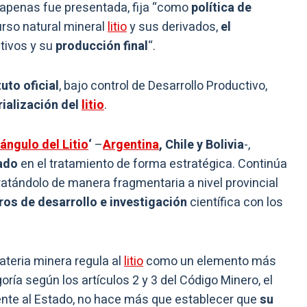
apenas fue presentada, fija “como
política de
urso natural mineral
litio
y sus derivados,
el
tivos y su
producción final
“.
tuto
oficial
, bajo control de Desarrollo Productivo,
rialización
del
litio
.
iángulo del
Litio
‘
–
Argentina
, Chile y Bolivia
-,
zado
en el tratamiento de forma estratégica. Continúa
ratándolo de manera fragmentaria a nivel provincial
ros de desarrollo e investigación
científica con los
teria minera regula al
litio
como un elemento más
ría según los artículos 2 y 3 del Código Minero, el
iente al Estado, no hace más que establecer que
su