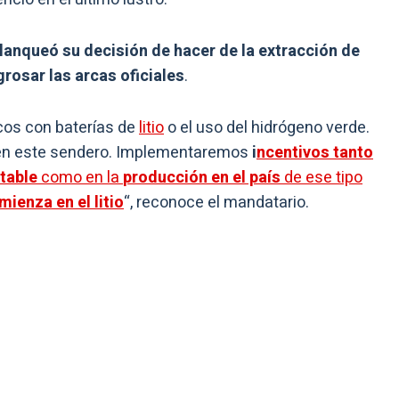
lanqueó su decisión de hacer de la
extracción de
rosar las arcas oficiales
.
cos con baterías de
litio
o el uso del hidrógeno verde.
 en este sendero. Implementaremos
i
ncentivos tanto
table
como en la
producción en el país
de ese tipo
mienza en el
litio
“, reconoce el mandatario.