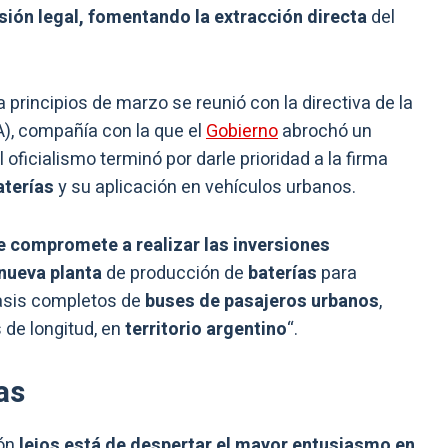
ión legal,
fomentando la extracción directa
del
 principios de marzo se reunió con la directiva de la
), compañía con la que el
Gobierno
abrochó un
l oficialismo terminó por darle prioridad a la firma
aterías
y su aplicación en vehículos urbanos.
e compromete a realizar las
inversiones
nueva planta
de producción de
baterías
para
hasis completos de
buses de pasajeros urbanos
,
de longitud, en
territorio argentino
“.
as
ión
lejos está de despertar el mayor entusiasmo en