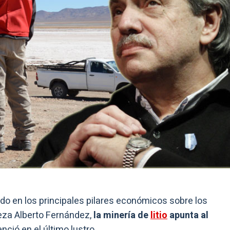
ado en los principales pilares económicos sobre los
eza Alberto Fernández,
la
minería de
litio
apunta al
nció en el último lustro.