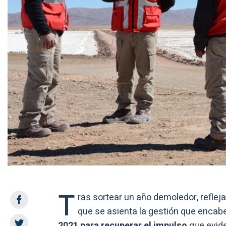
T
ras sortear un año demoledor, reflej
que se asienta la gestión que encab
2021 para recuperar el impulso
que evide