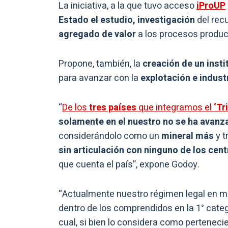
La iniciativa, a la que
tuvo acceso
iProUP
Estado el estudio, investigación
del rec
agregado de valor
a los procesos produc
Propone, también, la
creación de un insti
para avanzar con la
explotación e indust
“
De los
tres países
que integramos el
‘Tr
solamente
en el nuestro no se ha avan
considerándolo como un
mineral más
y t
sin articulación con ninguno de los cent
que cuenta el país”, expone Godoy.
“Actualmente nuestro régimen legal en ma
dentro de los comprendidos en la 1° catego
cual, si bien lo considera como pertenec