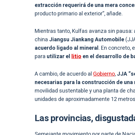
extracción requerirá de una mera conces
producto primario al exterior”, añade.
Mientras tanto, Kulfas avanza sin pausa: a
china
Jiangsu Jiankang Automobile
(JJA
acuerdo ligado al mineral
. En concreto, e
para
utilizar el
litio
en el desarrollo de b
A cambio, de acuerdo al
Gobierno
,
JJA “s
necesarias para la construcción de una 
movilidad sustentable y una planta de c
unidades de aproximadamente 12 metros 
Las provincias, disgustad
Semejante movimiento por parte de Nac