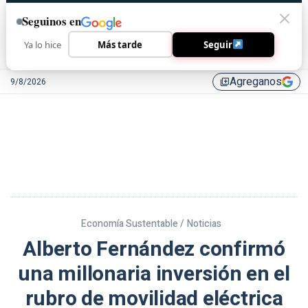
Seguinos en
Ya lo hice
Más tarde
Seguir
Agreganos
9/8/2026
library_add
Economía Sustentable /
Noticias
Alberto Fernández confirmó
una millonaria inversión en el
rubro de movilidad eléctrica