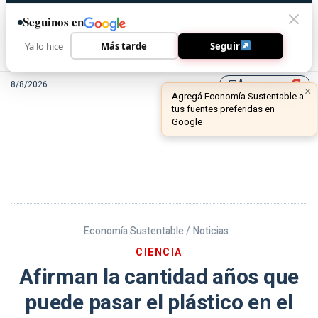
Seguinos en
Ya lo hice
Más tarde
Seguir
Agreganos
8/8/2026
library_add
Economía Sustentable /
Noticias
CIENCIA
Afirman la cantidad años que
puede pasar el plástico en el