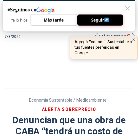
Seguinos en
Ya lo hice
Más tarde
Seguir
Agreganos
7/8/2026
library_add
Economía Sustentable /
Medioambiente
ALERTA SOBREPRECIO
Denuncian que una obra de
CABA “tendrá un costo de