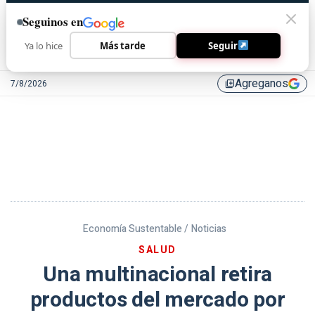
Seguinos en
Ya lo hice
Más tarde
Seguir
Agreganos
7/8/2026
library_add
Economía Sustentable /
Noticias
SALUD
Una multinacional retira
productos del mercado por