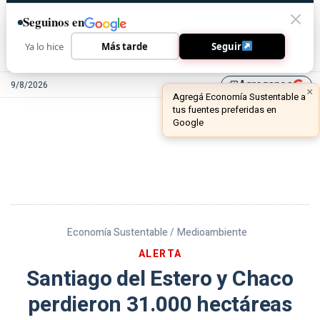
Seguinos en
Ya lo hice
Más tarde
Seguir
Agreganos
9/8/2026
library_add
Economía Sustentable /
Medioambiente
ALERTA
Santiago del Estero y Chaco
perdieron 31.000 hectáreas