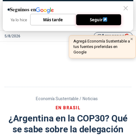
Seguinos en
Ya lo hice
Más tarde
Seguir
Agreganos
5/8/2026
library_add
Economía Sustentable /
Noticias
EN BRASIL
¿Argentina en la COP30? Qué
se sabe sobre la delegación