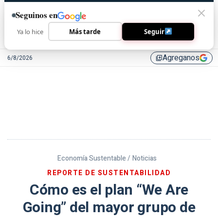
Seguinos en
Ya lo hice
Más tarde
Seguir
Agreganos
6/8/2026
library_add
Economía Sustentable /
Noticias
REPORTE DE SUSTENTABILIDAD
Cómo es el plan “We Are
Going” del mayor grupo de