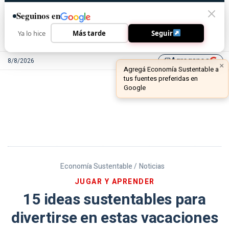
Seguinos en
Ya lo hice
Más tarde
Seguir
Agreganos
8/8/2026
library_add
Economía Sustentable /
Noticias
JUGAR Y APRENDER
15 ideas sustentables para
divertirse en estas vacaciones